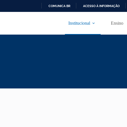
COMUNICA BR
ACESSO À INFORMAÇÃO
I
R
Institucional
Ensino
P
A
R
A
O
C
O
N
T
E
Ú
D
O